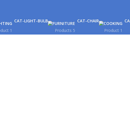
GHTING
FURNITURE
COOKING
1 Product
5 Products
1 Product