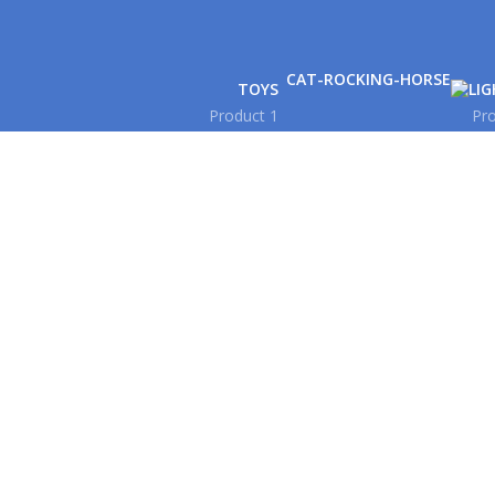
TOYS
LI
1 Product