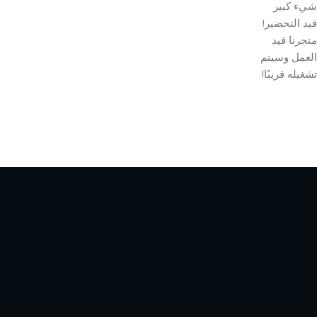
شيء كبير
قيد التحضير!
متجرنا قيد
العمل وسيتم
تشغيله قريبًا!