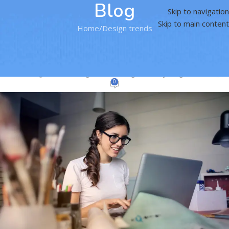
Blog
Skip to navigation
Skip to main content
Home
Design trends
DESIGN TRENDS
The big design: Wall likes pictures
digitalmarketingacademy0@gmail.com
On أغسطس 26, 2021
0