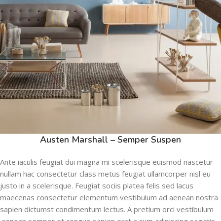
Austen Marshall – Semper Suspen
Ante iaculis feugiat dui magna mi scelerisque euismod nascetur
nullam hac consectetur class metus feugiat ullamcorper nisl eu
justo in a scelerisque. Feugiat sociis platea felis sed lacus
maecenas consectetur elementum vestibulum ad aenean nostra
sapien dictumst condimentum lectus. A pretium orci vestibulum
aenean semper et congue sapien erat a cum adipiscing sagittis.